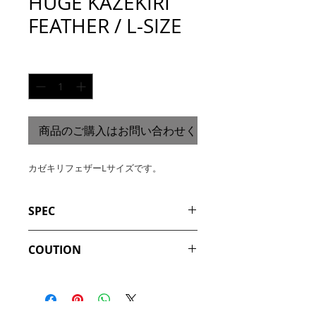
HUGE KAZEKIRI
FEATHER / L-SIZE
数量
*
商品のご購入はお問い合わせください
カゼキリフェザーLサイズです。
SPEC
ブランド：HUGE 
COUTION
METEORITE MFG.CO.
品名：カゼキリフェザーLサイ
本製品はひとつひとつハンドメイドに
ズ
よる1点ものです。
素材：シルバー925
そのため、どうしても多少の個体差は
サイズ：77 x 17mm