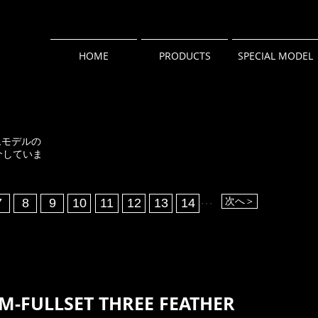
HOME
PRODUCTS
SPECIAL MODEL
ムモデルの
介していま
次へ＞
7
8
9
10
11
12
13
14
​・・・
M-FULLSET THREE FEATHER