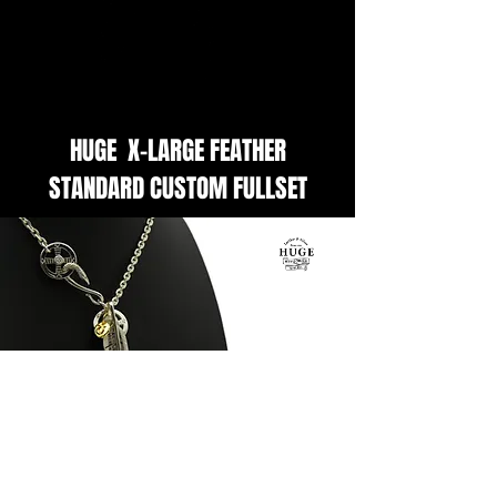
​HUGE
X-LARGE FEATHER
STANDARD CUSTOM FULLSET