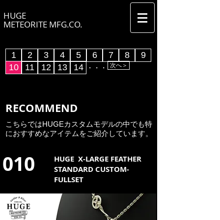
HUGE
METEORITE MFG.CO.
1
2
3
4
5
6
7
8
9
次へ＞
10
11
12
13
14
​・・・
RECOMMEND
こちらではHUGEカスタムモデルの中でも特
におすすめなアイテムをご紹介しています。
​010
HUGE X-LARGE FEATHER
STANDARD CUSTOM-
FULLSET