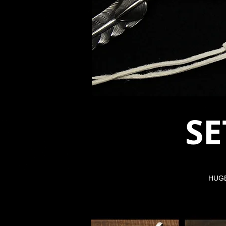
​ 
HU