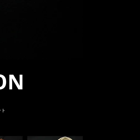
ION
ット