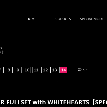
HOME
PRODUCTS
SPECIAL MODEL
でも
いま
次へ＞
7
8
9
10
11
12
13
14
​・・・
R FULLSET with WHITEHEARTS【SP