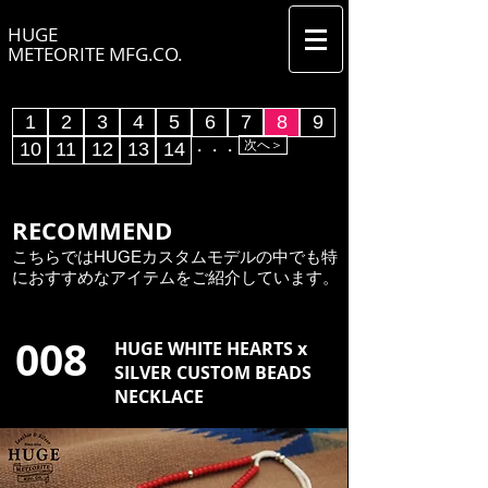
HUGE
METEORITE MFG.CO.
1
2
3
4
5
6
7
8
9
次へ＞
10
11
12
13
14
​・・・
RECOMMEND
こちらではHUGEカスタムモデルの中でも特
におすすめなアイテムをご紹介しています。
​008
HUGE WHITE HEARTS x
SILVER CUSTOM BEADS
NECKLACE