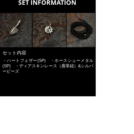
​ SET INFORMATION
​セット内容
​・ハートフェザー(SP) ・ホースシューメタル
(SP) ・ディアスキンレース（鹿革紐）&​シルバ
ービーズ